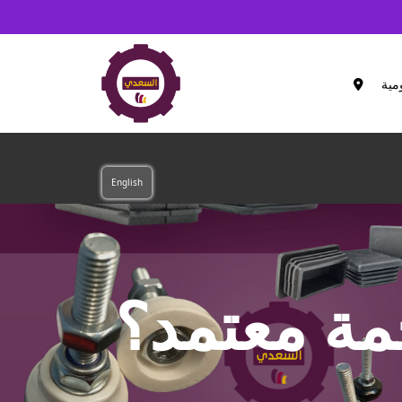
مية
English
مة معتمد؟