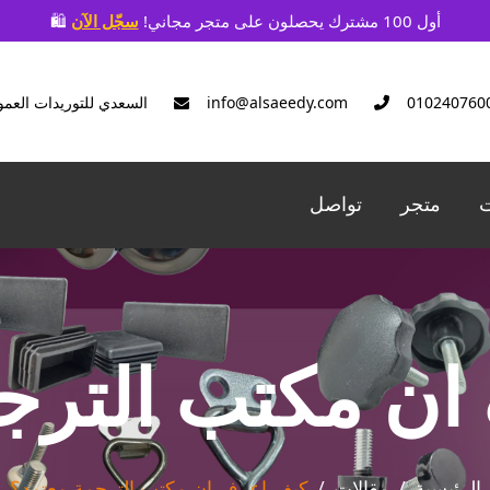
🛍️ أول 100 مشترك يحصلون على متجر مجاني!
سجّل الآن
info@alsaeedy.com
السعدي للتوريدات العمو
ت
متجر
تواصل
ن مكتب الترج
الرئيسية
مقالات
كيف اعرف ان مكتب الترجمة معتمد؟