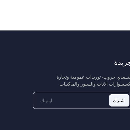
ريدة
لسعدي جروب- توريدات عمومية وتجارة
كسسوارات الاثاث والسيور والماكينات
اشترك