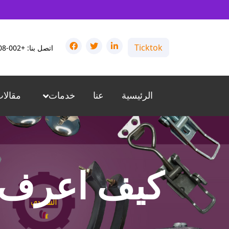
Ticktok
اتصل بنا: +002-01024076008
الرئيسية
عنا
خدمات
مقالا
كيف اعرف ا