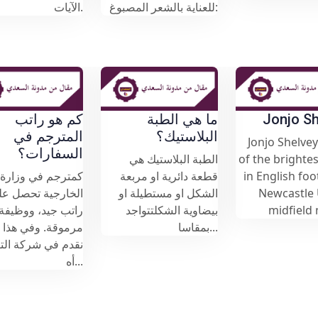
للعناية بالشعر المصبوغ:
الآيات.
Jonjo Shel
ما هي الطبة
كم هو راتب
البلاستيك؟
المترجم ف
Jonjo Shelvey is 
السفارات؟
of the brightest st
الطبة البلاستيك هي
in English football
قطعة دائرية او مربعة
كمترجم في وز
Newcastle Uni
الشكل او مستطيلة او
الخارجية تحص
midfield maes
بيضاوية الشكلتتواجد
راتب جيد، وو
بمقاسا...
مرموقة. وفي ه
نقدم في شركة
أه...