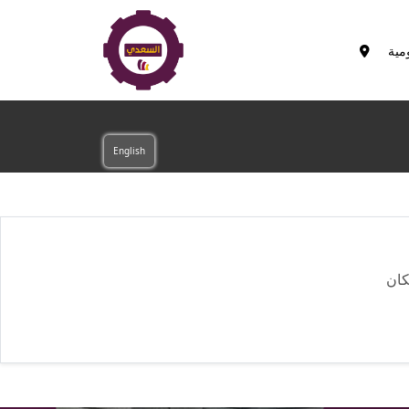
مية
English