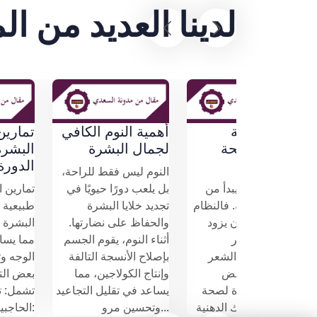
لدينا العديد من ال
فوائد التغذية
أهمية النوم الكافي
فصل
السليمة لصحة
لجمال البشرة
الشعر
النوم ليس فقط للراحة،
الحرارة
الشعر الصحي يبدأ من
بل يلعب دورًا حيويًا في
 تتعرض
التغذية السليمة. فالنظام
تجديد خلايا البشرة
الغذائي المتوازن يزود
والحفاظ على نضارتها.
ؤثر على
الجسم بالعناصر
أثناء النوم، يقوم الجسم
من بين
الضرورية لنمو الشعر
بإصلاح الأنسجة التالفة
عرض
وتقويته. إليك بعض
وإنتاج الكولاجين، مما
لشمس،
الأطعمة المفيدة لصحة
يساعد في تقليل التجاعيد
فاف
الشعر: الأسماك الدهنية:
وتحسين مرو...