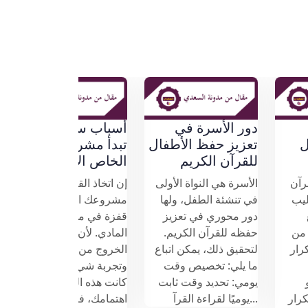
تكرة
دور الأسرة في
 الأطفال
تعزيز حفظ الأطفال
تبدأ مشروعك
الكريم
للقرآن الكريم
الخاص الآن
أطفال القرآن
الأسرة هي النواة الأولى
إن اتخاذ القرار لإنش
تطلب أساليب
في تنشئة الطفل، ولها
مشروعك الخاص يعت
تناسب مع
دور محوري في تعزيز
قفزة في مستقبلك
وميولهم. من
حفظه للقرآن الكريم.
المادي. لأن الأمر ي
عّالة: التكرار
لتحقيق ذلك، يمكن اتباع
الخروج من منطقة ا
 استخدام
ما يلي: تخصيص وقت
وتجربة شيء جديد. إ
لمعلم أو
يومي: تحديد وقت ثابت
كانت هذه الفكرة تث
صوتية لتكرار
يوميًا لقراءة القرآ...
اهتمامك، فماذا تنت