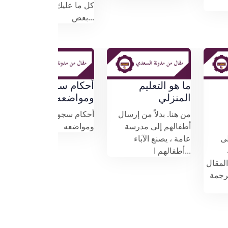
كل ما عليك فعله هو
بعض...
ما هو التعليم
أحكام سجود السهو
ي
المنزلي
ومواضعه
من هنا. بدلاً من إرسال
أحكام سجود السهو
ارة
أطفالهم إلى مدرسة
ومواضعه
ل على
عامة ، يصنع الآباء
ظيفة
أطفالهم ا...
ذا المقال
 الترجمة