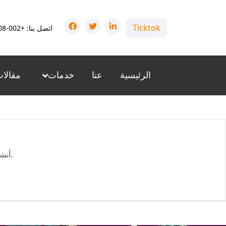
Ticktok
اتصل بنا: +002-01024076008
الرئيسية
عنا
خدمات
مقالا
خلال دقائق وابدأ البيع من أي مكان.
أنش