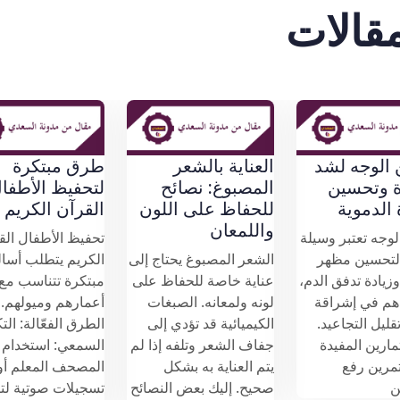
مقالات
تمارين الوجه لشد
العناية بالشعر
طرق مب
البشرة وتحسين
المصبوغ: نصائح
لتحفيظ
الدورة الدموية
للحفاظ على اللون
القرآن 
واللمعان
تمارين الوجه تعتبر وسيلة
تحفيظ ال
طبيعية لتحسين مظهر
الشعر المصبوغ يحتاج إلى
الكريم ي
البشرة وزيادة تدفق الدم،
عناية خاصة للحفاظ على
مبتكرة ت
مما يساهم في إشراقة
لونه ولمعانه. الصبغات
أعمارهم 
الوجه وتقليل التجاعيد.
الكيميائية قد تؤدي إلى
الطرق الف
بعض التمارين المفيدة
جفاف الشعر وتلفه إذا لم
السمعي:
تشمل: تمرين رفع
يتم العناية به بشكل
المصحف ا
الحاجبين:
صحيح. إليك بعض النصائح
تسجيلات 