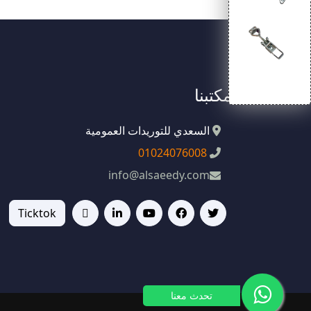
مكتبنا
السعدي للتوريدات العمومية
01024076008
info@alsaeedy.com
Ticktok
تحدث معنا