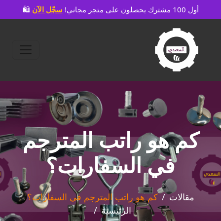
🛍️ أول 100 مشترك يحصلون على متجر مجاني!
سجّل الآن
كم هو راتب المترجم
في السفارات؟
مقالات
كم هو راتب المترجم في السفارات؟
الرئيسية