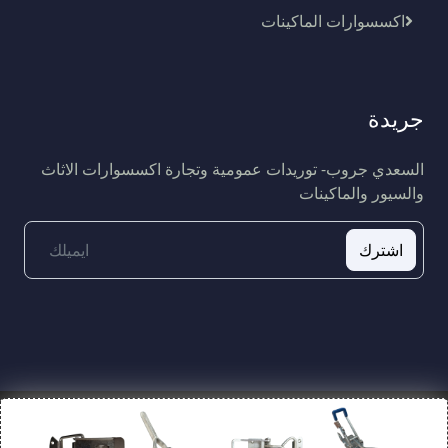
اكسسوارات الماكينات
جريدة
السعدي جروب- توريدات عمومية وتجارة اكسسوارات الاثاث
والسيور والماكينات
اشترك
السعدي للتوريدات العمومية
©
تحدث معنا